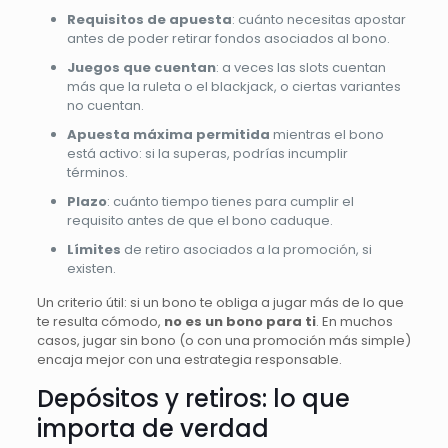
Requisitos de apuesta
: cuánto necesitas apostar
antes de poder retirar fondos asociados al bono.
Juegos que cuentan
: a veces las slots cuentan
más que la ruleta o el blackjack, o ciertas variantes
no cuentan.
Apuesta máxima permitida
mientras el bono
está activo: si la superas, podrías incumplir
términos.
Plazo
: cuánto tiempo tienes para cumplir el
requisito antes de que el bono caduque.
Límites
de retiro asociados a la promoción, si
existen.
Un criterio útil: si un bono te obliga a jugar más de lo que
te resulta cómodo,
no es un bono para ti
. En muchos
casos, jugar sin bono (o con una promoción más simple)
encaja mejor con una estrategia responsable.
Depósitos y retiros: lo que
importa de verdad