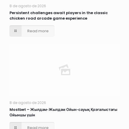
8 de agosto de 2026
Persistent challenges await players in the classic
chicken road arcade game experience
Read more
8 de agosto de 2026
Mostbet – Жылдам‑Жылдам Ойын‑сауық Қозғалыстағы
Ойыншы үшін
Read more