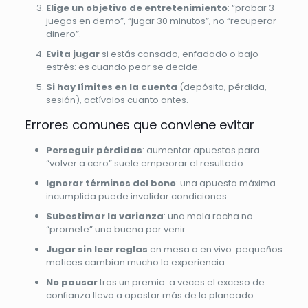
Elige un objetivo de entretenimiento
: “probar 3
juegos en demo”, “jugar 30 minutos”, no “recuperar
dinero”.
Evita jugar
si estás cansado, enfadado o bajo
estrés: es cuando peor se decide.
Si hay límites en la cuenta
(depósito, pérdida,
sesión), actívalos cuanto antes.
Errores comunes que conviene evitar
Perseguir pérdidas
: aumentar apuestas para
“volver a cero” suele empeorar el resultado.
Ignorar términos del bono
: una apuesta máxima
incumplida puede invalidar condiciones.
Subestimar la varianza
: una mala racha no
“promete” una buena por venir.
Jugar sin leer reglas
en mesa o en vivo: pequeños
matices cambian mucho la experiencia.
No pausar
tras un premio: a veces el exceso de
confianza lleva a apostar más de lo planeado.