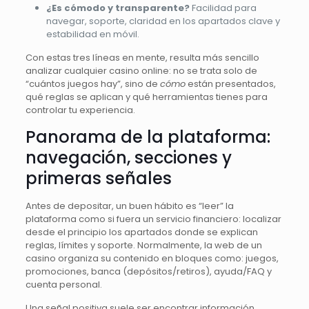
¿Es cómodo y transparente?
Facilidad para
navegar, soporte, claridad en los apartados clave y
estabilidad en móvil.
Con estas tres líneas en mente, resulta más sencillo
analizar cualquier casino online: no se trata solo de
“cuántos juegos hay”, sino de
cómo
están presentados,
qué reglas se aplican y qué herramientas tienes para
controlar tu experiencia.
Panorama de la plataforma:
navegación, secciones y
primeras señales
Antes de depositar, un buen hábito es “leer” la
plataforma como si fuera un servicio financiero: localizar
desde el principio los apartados donde se explican
reglas, límites y soporte. Normalmente, la web de un
casino organiza su contenido en bloques como: juegos,
promociones, banca (depósitos/retiros), ayuda/FAQ y
cuenta personal.
Una señal positiva suele ser encontrar información