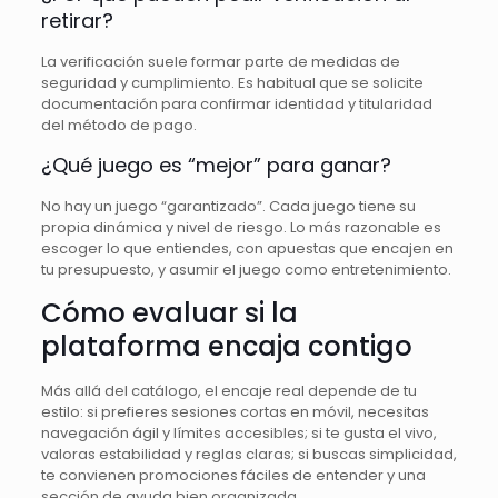
retirar?
La verificación suele formar parte de medidas de
seguridad y cumplimiento. Es habitual que se solicite
documentación para confirmar identidad y titularidad
del método de pago.
¿Qué juego es “mejor” para ganar?
No hay un juego “garantizado”. Cada juego tiene su
propia dinámica y nivel de riesgo. Lo más razonable es
escoger lo que entiendes, con apuestas que encajen en
tu presupuesto, y asumir el juego como entretenimiento.
Cómo evaluar si la
plataforma encaja contigo
Más allá del catálogo, el encaje real depende de tu
estilo: si prefieres sesiones cortas en móvil, necesitas
navegación ágil y límites accesibles; si te gusta el vivo,
valoras estabilidad y reglas claras; si buscas simplicidad,
te convienen promociones fáciles de entender y una
sección de ayuda bien organizada.