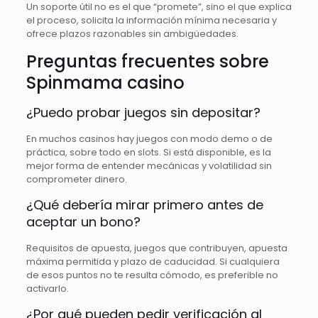
Un soporte útil no es el que “promete”, sino el que explica
el proceso, solicita la información mínima necesaria y
ofrece plazos razonables sin ambigüedades.
Preguntas frecuentes sobre
Spinmama casino
¿Puedo probar juegos sin depositar?
En muchos casinos hay juegos con modo demo o de
práctica, sobre todo en slots. Si está disponible, es la
mejor forma de entender mecánicas y volatilidad sin
comprometer dinero.
¿Qué debería mirar primero antes de
aceptar un bono?
Requisitos de apuesta, juegos que contribuyen, apuesta
máxima permitida y plazo de caducidad. Si cualquiera
de esos puntos no te resulta cómodo, es preferible no
activarlo.
¿Por qué pueden pedir verificación al