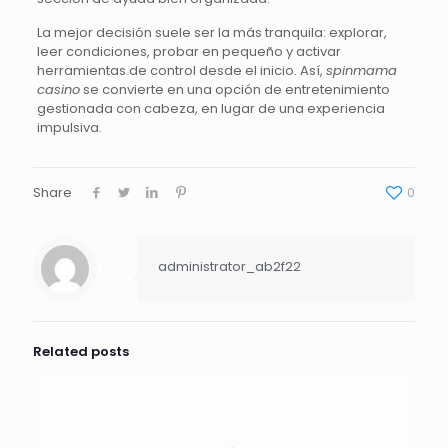
La mejor decisión suele ser la más tranquila: explorar,
leer condiciones, probar en pequeño y activar
herramientas de control desde el inicio. Así,
spinmama
casino
se convierte en una opción de entretenimiento
gestionada con cabeza, en lugar de una experiencia
impulsiva.
Share
0
administrator_ab2f22
Related posts